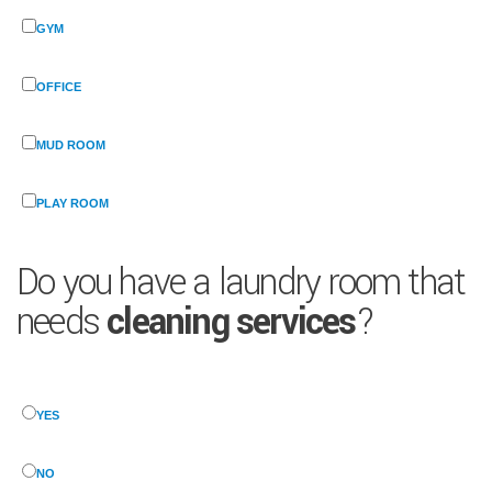
GYM
OFFICE
MUD ROOM
PLAY ROOM
Do you have a laundry room that
needs
cleaning services
?
YES
NO