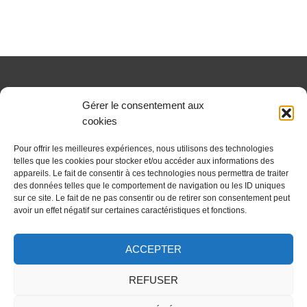
Gérer le consentement aux
MON ESPACE CLIENT
cookies
Pour offrir les meilleures expériences, nous utilisons des technologies
MON ESPACE SALARIÉ
telles que les cookies pour stocker et/ou accéder aux informations des
appareils. Le fait de consentir à ces technologies nous permettra de traiter
des données telles que le comportement de navigation ou les ID uniques
sur ce site. Le fait de ne pas consentir ou de retirer son consentement peut
Politique de cookies (UE)
avoir un effet négatif sur certaines caractéristiques et fonctions.
Suivre sur Facebook
Suivre sur Instagram
ACCEPTER
REFUSER
ECRIRE UN MESSAGE